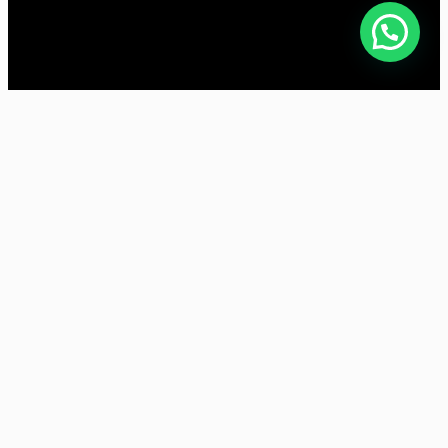
CONTACTO
Teléfono – Whatsapp
+34 640 29 28 97
Correo electrónico
info@llggeneticsseedsbank.com
PÁGINAS