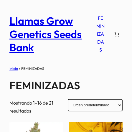
Saltar
al
Llamas Grow
FE
contenido
MIN
Genetics Seeds
IZA
DA
Bank
S
Inicio
/ FEMINIZADAS
FEMINIZADAS
Mostrando 1–16 de 21
resultados