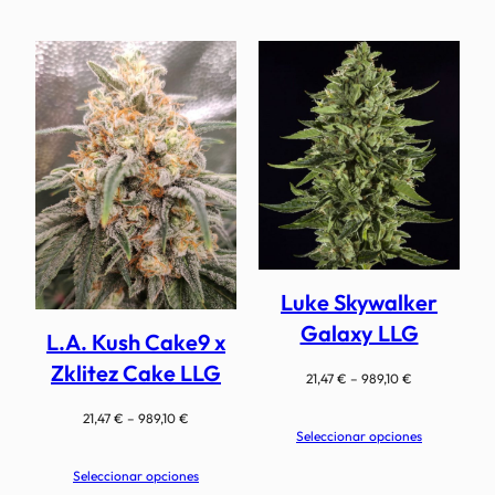
21,47 €
hasta
989,10 €
Luke Skywalker
Galaxy LLG
L.A. Kush Cake9 x
Zklitez Cake LLG
Rango
21,47
€
–
989,10
€
de
Rango
21,47
€
–
989,10
€
precios:
Seleccionar opciones
de
desde
precios:
21,47 €
Seleccionar opciones
desde
hasta