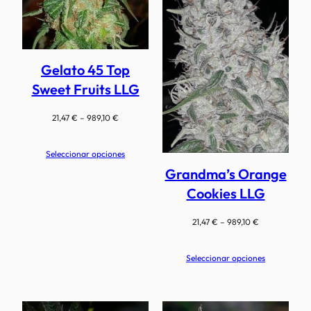
Gelato 45 Top
Sweet Fruits LLG
Rango
21,47
€
–
989,10
€
de
precios:
Seleccionar opciones
desde
Grandma’s Orange
21,47 €
hasta
Cookies LLG
989,10 €
Rango
21,47
€
–
989,10
€
de
precios:
Seleccionar opciones
desde
21,47 €
hasta
989,10 €