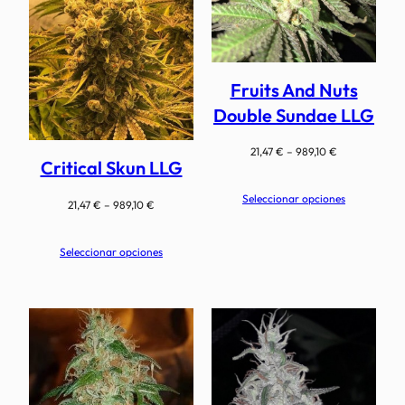
Fruits And Nuts
Double Sundae LLG
Rango
21,47
€
–
989,10
€
Critical Skun LLG
de
precios:
Seleccionar opciones
Rango
21,47
€
–
989,10
€
desde
de
21,47 €
precios:
hasta
Seleccionar opciones
desde
989,10 €
21,47 €
hasta
989,10 €