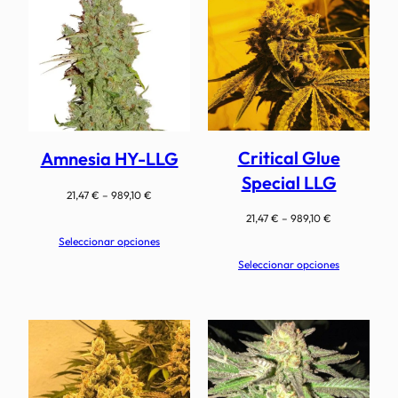
Critical Glue
Amnesia HY-LLG
Special LLG
Rango
21,47
€
–
989,10
€
de
Rango
21,47
€
–
989,10
€
precios:
de
Seleccionar opciones
desde
precios:
Seleccionar opciones
21,47 €
desde
hasta
21,47 €
989,10 €
hasta
989,10 €